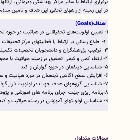
برقراری ارتباط با سایر مراکز بهداشتی ودرمانی، ار
در این زمینه از راههای تحقق این هدف و تامین سلام
اهداف
(
Goals
)
1- تعیین اولویت­‌های تحقیقاتی در هپاتیت در حوزه تحت پوشش دانشگاه
2- اطلاع رسانی در ارتباط با فعالیت­های مرکز تحقیقات هپاتیت به جامعه دانشگاهی و همچنین عامه مردم
3- ترغیب پژوهشگران و دانشجویان تحصیلات تکمیلی به انجام تحقیق در زمینه هپاتیت و بیماری های کبد
4- ارتقاء کمی و کیفی تحقیق در زمینه هپاتیت با محوریت کاهش معضلات اجتماعی استان
5- شناسایی ذینفعان در حوزه گوارش و کبد
6- افزایش سطح آگاهی ذینفعان در مورد هپاتیت و سلامت کبد
7- شناسایی گروه­های هدف جهت در اولویت قرار گرفتن آموزش عوامل موثر بر بیماری های کبد و هپاتیت
8-برنامه ریزی جهت اجرای برنامه های آموزشی و پژوهشی برای گروه­های هدف (تعیین محتوا ، طراحی و اجرا ، ارزشیابی)
9- شناسایی اولویت­های آموزشی در زمینه هپاتیت و کبد مبتنی بر جمعیت هدف
سوالات متداول