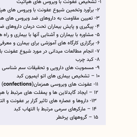
1- تشخیص عفونت با ویروس های هپاتیت
2- برآورد وتخمین شیوع عفونت با ویروس های هپاتیت
3- تعیین مقاومت به داروهای ضد ویروس های هپاتیت
4- پیگیری و پایش بیماران تحت درمان داروهای ضد ویروسی
5- مشاوره با بیماران و آشنایی آنها با بیماری و راه های انتقال آن
6- برگزاری کارگاه های آموزشی برای بیمارن و معرفی فاکتورهای خطر مرتبط با انتقال عفونت
7- انجام مطالعات میدانی در مورد شیوع عفونت با ویروس های هپاتیت بخصوص نوع B وC و تعیین ژنوتیپ های ویروسی در گردش
8- کبد چرب
9- مسمویت های دارویی و تحقیقات سم شناسی
10 – تشخیص بیماری های اتو ایمیون کبد
11- عفونت های ویروسی همزمان(
confections
) 
12 – ایجاد گایدلاین ها و پمفلت های مرتبط با هپاتیت
13- داروها و عصاره های تاثیر گزار بر عفونت و التهاب کبد
14 – مارکرهای سرمی مرتبط با التهاب کبد
15 – گروههای پرخطر